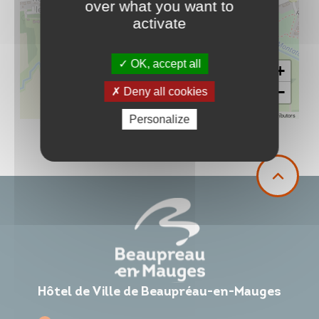
over what you want to
activate
OK, accept all
+
−
Deny all cookies
Leaflet
|
©
OpenStreetMap
contributors
Personalize
Hôtel de Ville de Beaupréau-en-Mauges