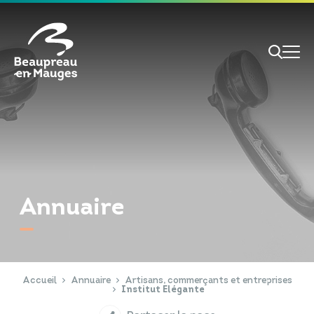
Cookies management panel
Je veux
Je suis
Annuaire
RECHERCHE
Papiers d'identité
Portail Famille
Accueil
Annuaire
Artisans, commerçants et entreprises
Institut Elégante