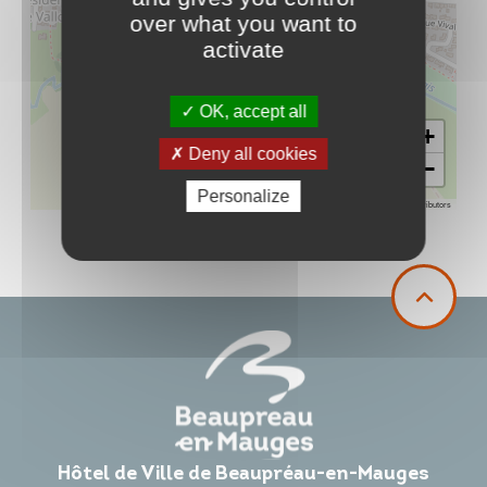
over what you want to
activate
OK, accept all
+
Deny all cookies
−
Personalize
Leaflet
|
©
OpenStreetMap
contributors
Hôtel de Ville de Beaupréau-en-Mauges