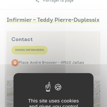
Partager la page
Infos travaux
Carte interactive
Infirmier – Teddy Pierre-Duplessix
Annuaires
Contact
SOINS INFIRMIERS
Place André Brossier - 49510 Jallais
This site uses cookies
and gives you control