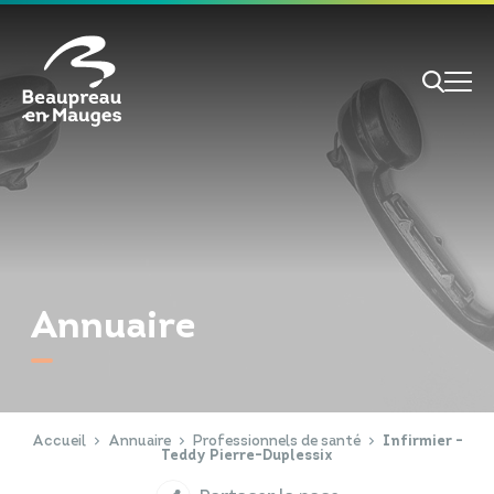
Cookies management panel
Je veux
Je suis
Annuaire
RECHERCHE
Papiers d'identité
Portail Famille
Accueil
Annuaire
Professionnels de santé
Infirmier -
Teddy Pierre-Duplessix