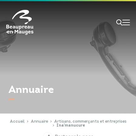
Cookies management panel
Je veux
Je suis
Annuaire
RECHERCHE
Papiers d'identité
Portail Famille
Accueil
Annuaire
Artisans, commerçants et entreprises
Ina'manucure