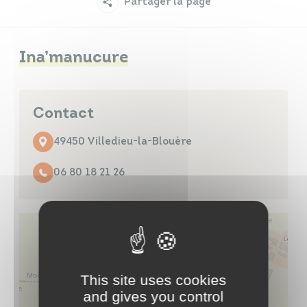
Partager la page
Infos travaux
Carte interactive
Ina’manucure
Annuaires
Contact
49450 Villedieu-la-Blouère
06 80 18 21 26
This site uses cookies
and gives you control