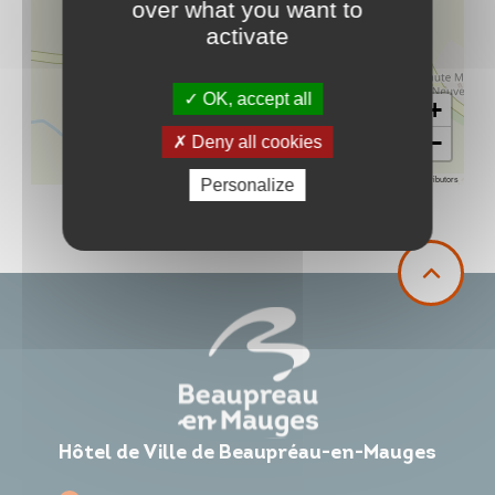
over what you want to
activate
OK, accept all
+
−
Deny all cookies
Leaflet
|
©
OpenStreetMap
contributors
Personalize
Hôtel de Ville de Beaupréau-en-Mauges