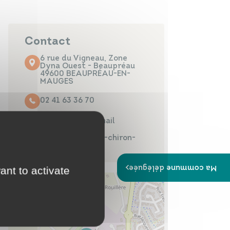
Papiers
Portail Famille
d'identité
Contact
6 rue du Vigneau, Zone
Dyna Ouest - Beaupréau
49600 BEAUPRÉAU-EN-
MAUGES
Infos travaux
Carte
interactive
02 41 63 36 70
Contacter par mail
https://www.icc-chiron-
platrerie.com/
Ma commune déléguée
ant to activate
Annuaires