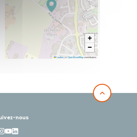
+
−
Leaflet
|
©
OpenStreetMap
contributors
uivez-nous