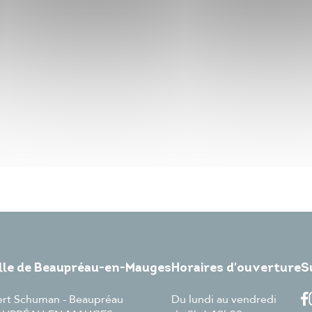
ille de Beaupréau-en-Mauges
Horaires d'ouverture
S
ert Schuman - Beaupréau
Du lundi au vendredi