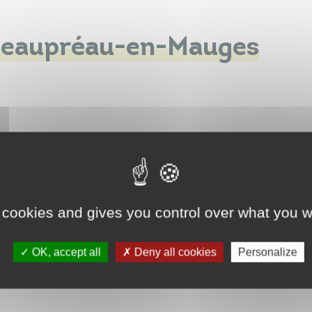
 Beaupréau-en-Mauges
 cookies and gives you control over what you w
OK, accept all
Deny all cookies
Personalize