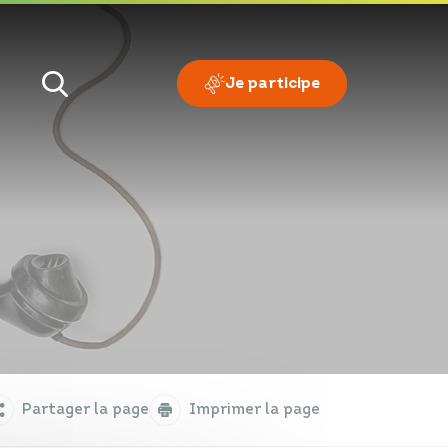
Je participe
Je veux
Je suis
Partager la page
Imprimer la page