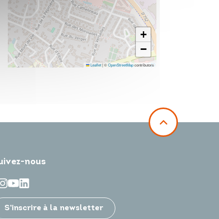
+
−
Leaflet
|
©
OpenStreetMap
contributors
uivez-nous
S’inscrire à la newsletter