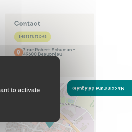
Papiers
Portail Famille
d'identité
Contact
INSTITUTIONS
2 rue Robert Schuman -
Infos travaux
Carte
49600 Beaupréau
interactive
02 41 71 76 80
Ma commune déléguée
ant to activate
Annuaires