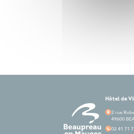
Hôtel de V
2 rue Rob
49600 B
02 41 71 7