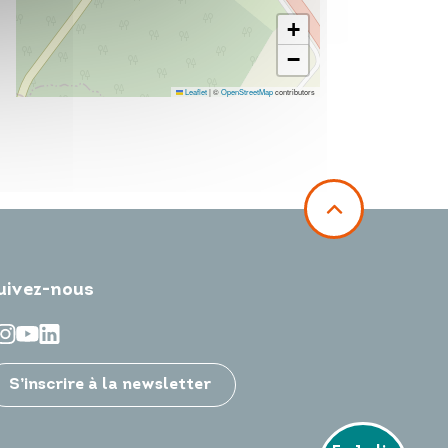
+
−
Leaflet
|
©
OpenStreetMap
contributors
uivez-nous
S’inscrire à la newsletter