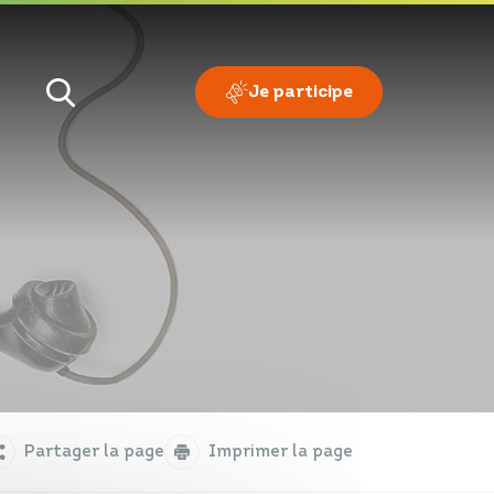
Je participe
Je veux
Je suis
Partager la page
Imprimer la page