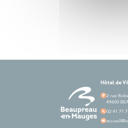
Hôtel de V
2 rue Rob
49600 B
02 41 71 7
accueil
@be