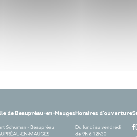
ille de Beaupréau-en-Mauges
Horaires d'ouverture
S
ert Schuman - Beaupréau
Du lundi au vendredi
EAUPRÉAU-EN-MAUGES
de 9h à 12h30