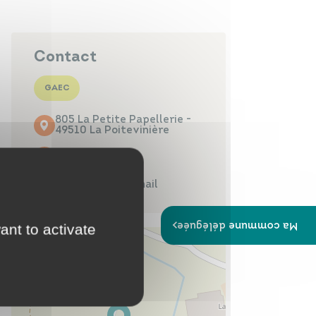
Papiers
Portail Famille
d'identité
Contact
GAEC
805 La Petite Papellerie -
Infos travaux
Carte
49510 La Poitevinière
interactive
02 41 70 05 28
Contacter par mail
Ma commune déléguée
ant to activate
Annuaires