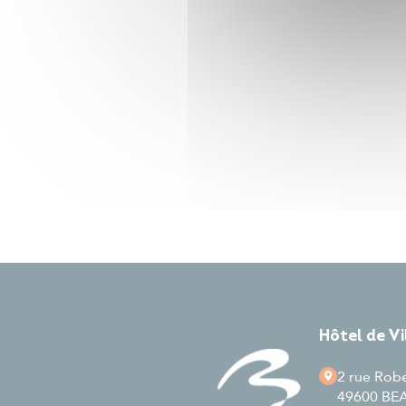
Hôtel de V
2 rue Rob
49600 B