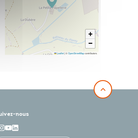
+
−
Leaflet
|
©
OpenStreetMap
contributors
uivez-nous