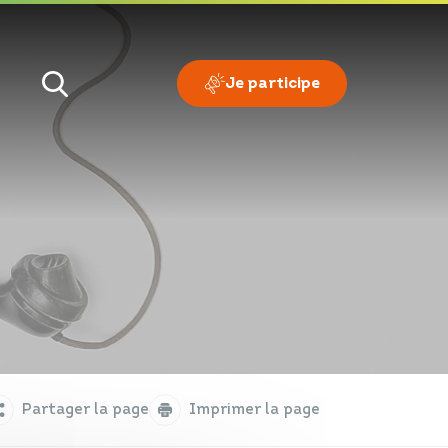
Je participe
Je veux
Je suis
Partager la page
Imprimer la page