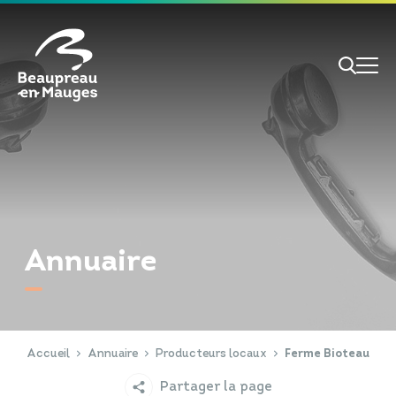
Cookies management panel
Je veux
Je suis
Annuaire
RECHERCHE
Papiers d'identité
Portail Famille
Accueil
Annuaire
Producteurs locaux
Ferme Bioteau
Partager la page