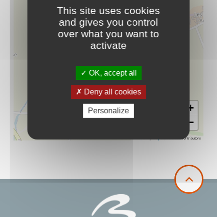
This site uses cookies
and gives you control
over what you want to
activate
OK, accept all
Deny all cookies
+
Personalize
−
Leaflet
|
©
OpenStreetMap
contributors