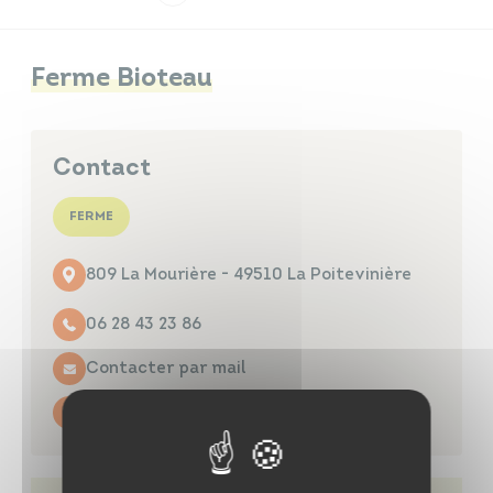
Infos travaux
Carte interactive
Ferme Bioteau
Contact
Annuaires
FERME
809 La Mourière - 49510 La Poitevinière
06 28 43 23 86
Contacter par mail
https://swll.to/LaVadrouillePaysanne