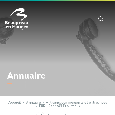
Cookies management panel
Je veux
Je suis
Annuaire
RECHERCHE
Papiers d'identité
Portail Famille
Accueil
Annuaire
Artisans, commerçants et entreprises
EURL Raphaël Etourneux