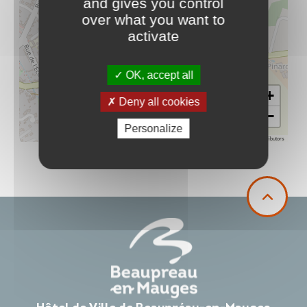
and gives you control
over what you want to
activate
OK, accept all
+
Deny all cookies
−
Personalize
Leaflet
|
©
OpenStreetMap
contributors