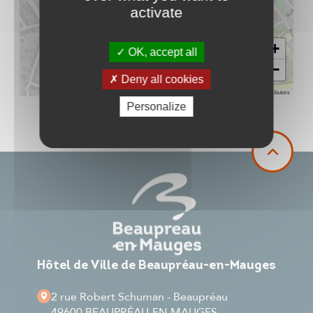
activate
+
OK, accept all
−
Deny all cookies
Leaflet
|
©
OpenStreetMap
contributors
Personalize
Hôtel de Ville de Beaupréau-en-Mauges
2 rue Robert Schuman - Beaupréau
49600 BEAUPRÉAU-EN-MAUGES