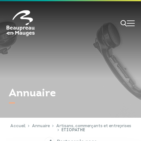
Cookies management panel
Je veux
Je suis
Annuaire
RECHERCHE
Papiers d'identité
Portail Famille
Accueil
Annuaire
Artisans, commerçants et entreprises
ETIOPATHE