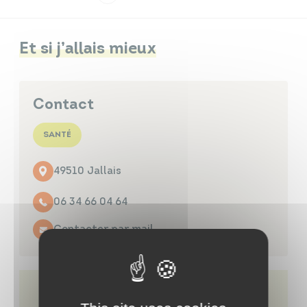
Infos travaux
Carte interactive
Et si j’allais mieux
Contact
Annuaires
SANTÉ
49510 Jallais
06 34 66 04 64
Contacter par mail