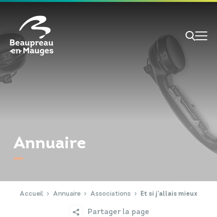
Cookies management panel
Je veux
Je suis
Annuaire
RECHERCHE
Papiers d'identité
Portail Famille
Accueil
Annuaire
Associations
Et si j'allais mieux
Partager la page