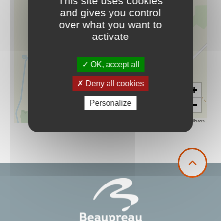
This site uses cookies
and gives you control
over what you want to
activate
OK, accept all
Deny all cookies
+
Personalize
−
Leaflet
|
©
OpenStreetMap
contributors