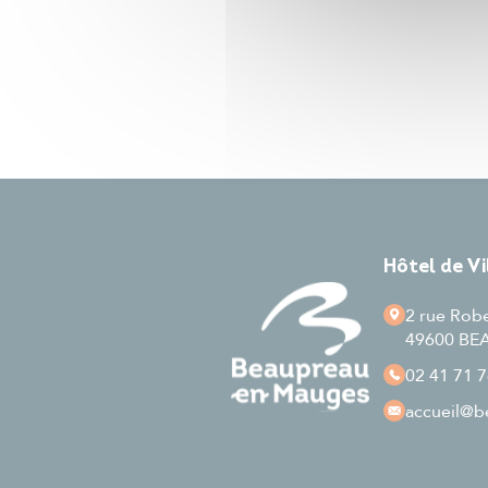
Hôtel de V
2 rue Rob
49600 B
02 41 71 7
accueil
@be