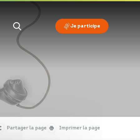
Je participe
Je veux
Je suis
Partager la page
Imprimer la page