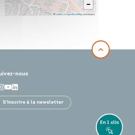
−
Leaflet
|
©
OpenStreetMap
contributors
uivez-nous
S’inscrire à la newsletter
En 1 clic