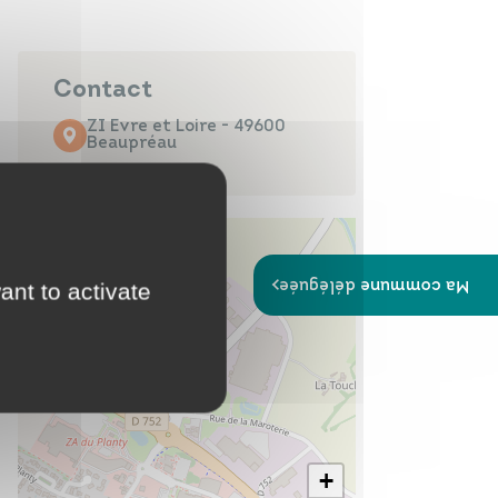
Papiers
Portail Famille
d'identité
Contact
ZI Evre et Loire - 49600
Beaupréau
Infos travaux
Carte
interactive
Ma commune déléguée
ant to activate
Annuaires
+