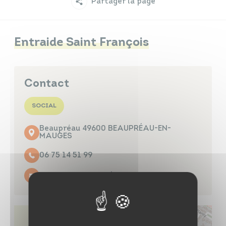
Partager la page
Infos travaux
Carte interactive
Entraide Saint François
Annuaires
Contact
SOCIAL
Beaupréau 49600 BEAUPRÉAU-EN-
MAUGES
06 75 14 51 99
Contacter par mail