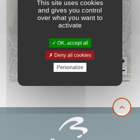
This site uses cookies
and gives you control
over what you want to
activate
OK, accept all
Deny all cookies
+
Personalize
−
Leaflet
|
©
OpenStreetMap
contributors