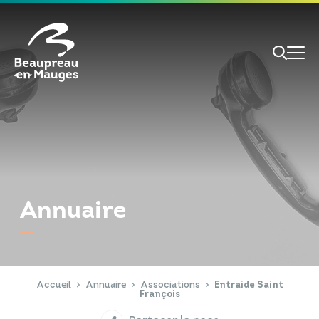
Cookies management panel
Je veux
Je suis
Annuaire
RECHERCHE
Papiers d'identité
Portail Famille
Accueil
Annuaire
Associations
Entraide Saint
François