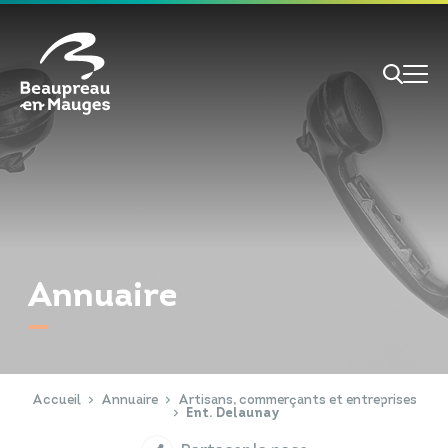
Cookies management panel
Je veux
Je suis
Annuaire
RECHERCHE
Papiers d'identité
Portail Famille
Accueil
Annuaire
Artisans, commerçants et entreprises
Ent. Delaunay