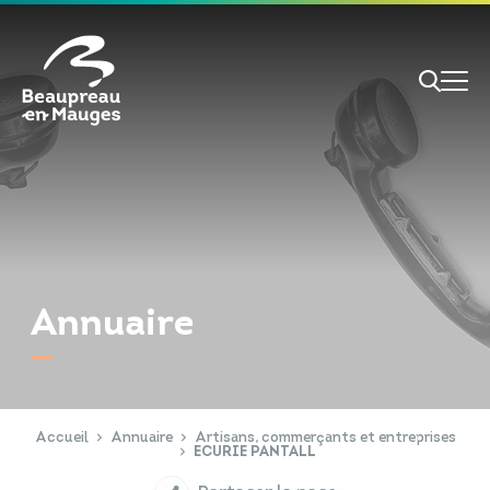
Cookies management panel
Je veux
Je suis
Annuaire
RECHERCHE
Papiers d'identité
Portail Famille
Accueil
Annuaire
Artisans, commerçants et entreprises
ECURIE PANTALL