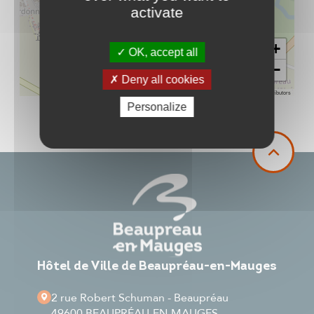
activate
+
OK, accept all
−
Deny all cookies
Leaflet
|
©
OpenStreetMap
contributors
Personalize
Hôtel de Ville de Beaupréau-en-Mauges
2 rue Robert Schuman - Beaupréau
49600 BEAUPRÉAU-EN-MAUGES