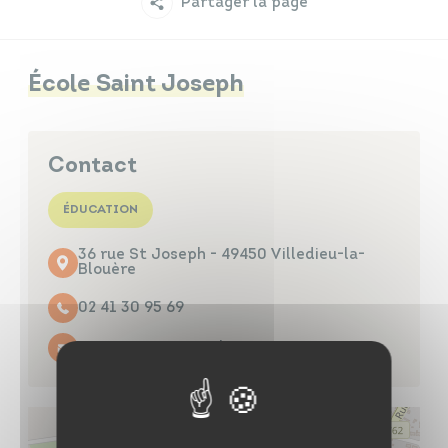
Partager la page
Infos travaux
Carte interactive
École Saint Joseph
Annuaires
Contact
ÉDUCATION
36 rue St Joseph - 49450 Villedieu-la-
Blouère
02 41 30 95 69
Contacter par mail