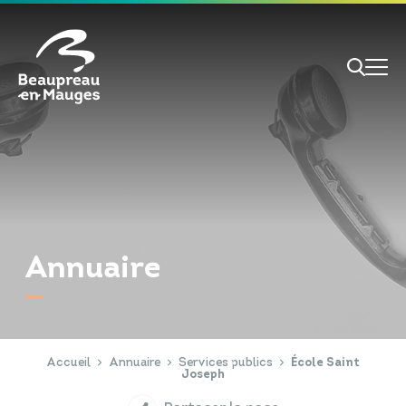
Cookies management panel
Je veux
Je suis
Annuaire
RECHERCHE
Papiers d'identité
Portail Famille
Accueil
Annuaire
Services publics
École Saint
Joseph