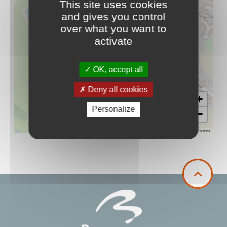
This site uses cookies
and gives you control
over what you want to
activate
OK, accept all
Deny all cookies
+
Personalize
−
Leaflet
|
©
OpenStreetMap
contributors