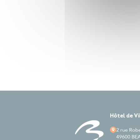
Hôtel de V
2 rue Rob
49600 B