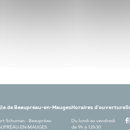
ille de Beaupréau-en-Mauges
Horaires d'ouverture
S
ert Schuman - Beaupréau
Du lundi au vendredi
EAUPRÉAU-EN-MAUGES
de 9h à 12h30