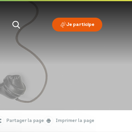
Je participe
Je veux
Je suis
Partager la page
Imprimer la page