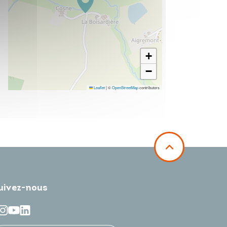
+
−
Leaflet
|
©
OpenStreetMap
contributors
uivez-nous