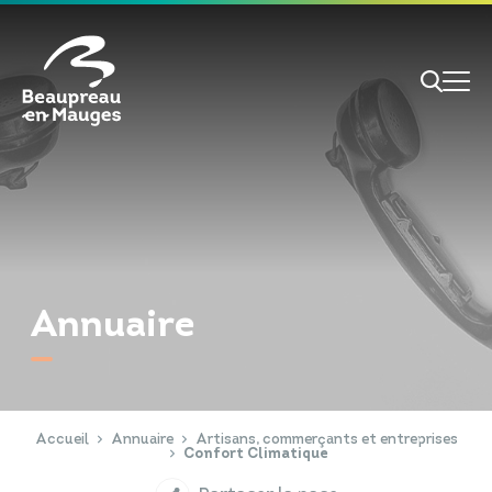
Cookies management panel
Je veux
Je suis
Annuaire
RECHERCHE
Papiers d'identité
Portail Famille
Accueil
Annuaire
Artisans, commerçants et entreprises
Confort Climatique