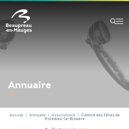
Cookies management panel
Je veux
Je suis
Annuaire
RECHERCHE
Papiers d'identité
Portail Famille
Accueil
Annuaire
Associations
Comité des Fêtes de
Villedieu-la-Blouère