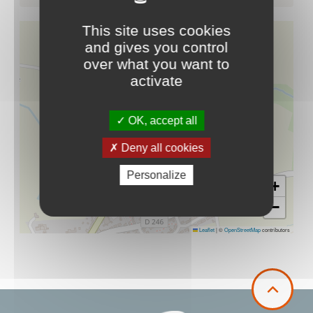
This site uses cookies
and gives you control
over what you want to
activate
OK, accept all
Deny all cookies
Personalize
+
−
Leaflet
|
©
OpenStreetMap
contributors