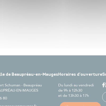
ille de Beaupréau-en-Mauges
Horaires d'ouverture
S
ert Schuman - Beaupréau
Du lundi au vendredi
EAUPRÉAU-EN-MAUGES
de 9h à 12h30
et de 13h30 à 17h
6 80
aupreauenmauges.fr