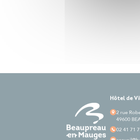
Hôtel de V
2 rue Rob
49600 B
02 41 71 7
accueil
@be