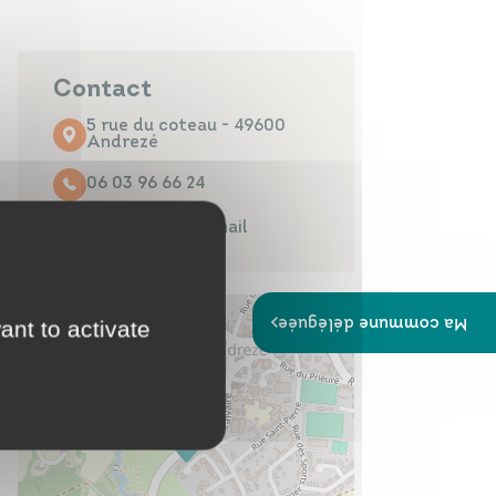
Papiers
Portail Famille
d'identité
Contact
5 rue du coteau - 49600
Andrezé
06 03 96 66 24
Infos travaux
Carte
interactive
Contacter par mail
Ma commune déléguée
ant to activate
Annuaires