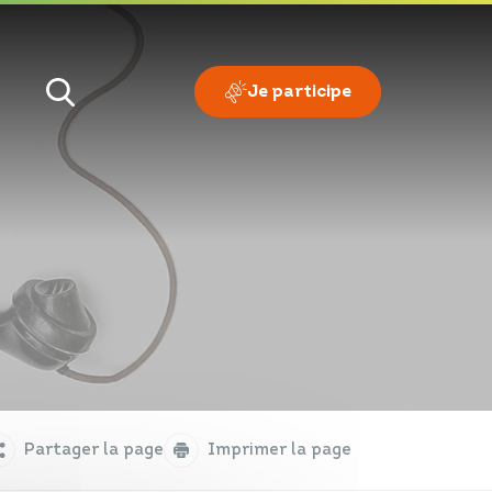
Je participe
Je veux
Je suis
Partager la page
Imprimer la page