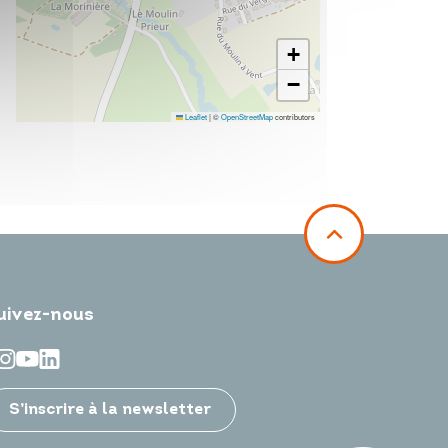
+
−
Leaflet
|
©
OpenStreetMap
contributors
uivez-nous
S’inscrire à la newsletter