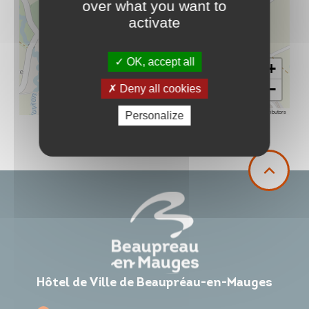
over what you want to
activate
OK, accept all
+
−
Deny all cookies
Leaflet
|
©
OpenStreetMap
contributors
Personalize
Hôtel de Ville de Beaupréau-en-Mauges