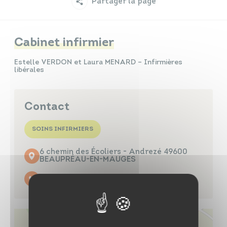
Partager la page
Infos travaux
Carte interactive
Cabinet infirmier
Estelle VERDON et Laura MENARD – Infirmières
libérales
Annuaires
Contact
SOINS INFIRMIERS
6 chemin des Écoliers - Andrezé 49600
BEAUPRÉAU-EN-MAUGES
06 85 77 39 04