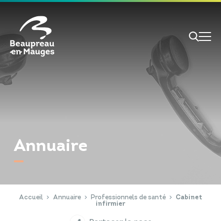
Cookies management panel
Je veux
Je suis
Annuaire
RECHERCHE
Papiers d'identité
Portail Famille
Accueil
Annuaire
Professionnels de santé
Cabinet
infirmier