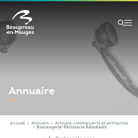
Cookies management panel
Je veux
Je suis
Annuaire
RECHERCHE
Papiers d'identité
Portail Famille
Accueil
Annuaire
Artisans, commerçants et entreprises
Boulangerie-Pâtisserie Raimbault