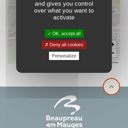
and gives you control
over what you want to
activate
OK, accept all
+
Deny all cookies
−
Personalize
Leaflet
|
©
OpenStreetMap
contributors