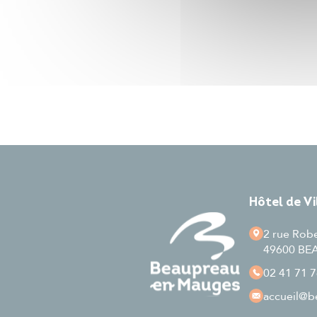
Hôtel de V
2 rue Rob
49600 B
02 41 71 7
accueil
@be