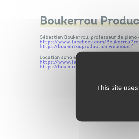
Boukerrou Produc
Sébastien Boukerrou, professeur de piano 
https://www.facebook.com/BoukerrouPro
https://boukerrouproduction.webnode.fr
Location sono et/ou animation de soirée
https://www.facebook.com/BoukerrouPro
https://boukerrouproduction—sono.webno
This site uses