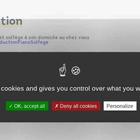
tion
et solfège à son domicile ou chez vous
ductionPianoSolfege
ductionSono
de.fr
 cookies and gives you control over what you w
OK, accept all
Deny all cookies
Personalize