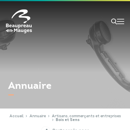
Cookies management panel
Je veux
Je suis
Annuaire
RECHERCHE
Papiers d'identité
Portail Famille
Accueil
Annuaire
Artisans, commerçants et entreprises
Bois et Sens