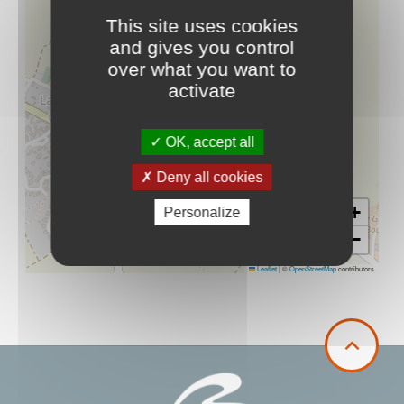
This site uses cookies
and gives you control
over what you want to
activate
OK, accept all
Deny all cookies
+
Personalize
−
Leaflet
|
©
OpenStreetMap
contributors