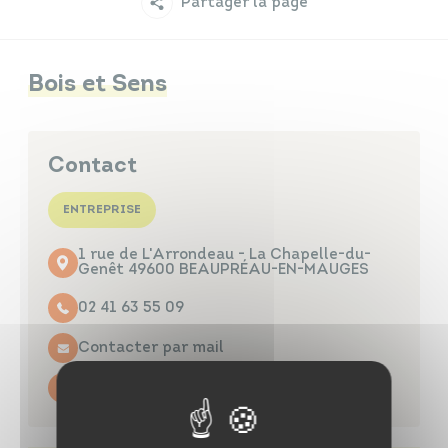
Partager la page
Infos travaux
Carte interactive
Bois et Sens
Annuaires
Contact
ENTREPRISE
1 rue de L'Arrondeau - La Chapelle-du-
Genêt 49600 BEAUPRÉAU-EN-MAUGES
02 41 63 55 09
Contacter par mail
http://club.quomodo.com/a-c-a-c-/nos-
artisans/bois-et-sens.html