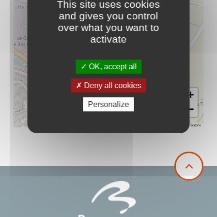
This site uses cookies
and gives you control
over what you want to
activate
OK, accept all
Deny all cookies
+
Personalize
−
Leaflet
|
©
OpenStreetMap
contributors