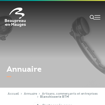
Cookies management panel
Je veux
Je suis
Annuaire
RECHERCHE
Papiers d'identité
Portail Famille
Accueil
Annuaire
Artisans, commerçants et entreprises
Blanchisserie BTM