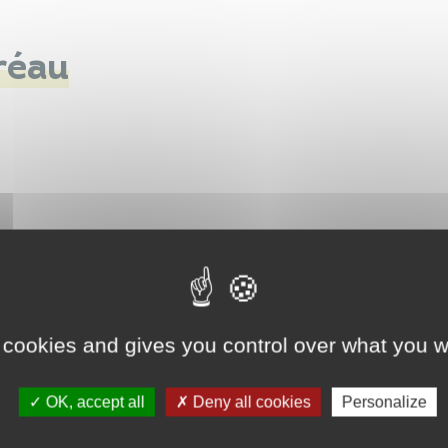
réau
 cookies and gives you control over what you w
OK, accept all
Deny all cookies
Personalize