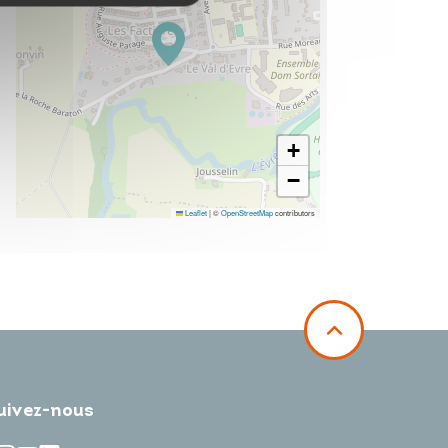
+
−
Leaflet
|
©
OpenStreetMap
contributors
uivez-nous