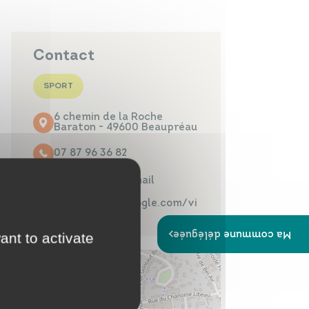
Papiers
Portail Famille
d'identité
Contact
SPORT
6 chemin de la Roche
Infos travaux
Carte
Baraton - 49600 Beaupréau
interactive
07 87 96 36 82
Contacter par mail
https://sites.google.com/vi
ew/bb49/accueil
Annuaires
Ma commune déléguée
ant to activate