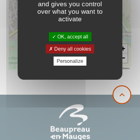
and gives you control
over what you want to
activate
OK, accept all
+
Deny all cookies
−
Personalize
Leaflet
|
©
OpenStreetMap
contributors