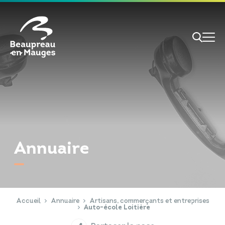
Cookies management panel
Je veux
Je suis
Annuaire
RECHERCHE
Papiers d'identité
Portail Famille
Accueil
Annuaire
Artisans, commerçants et entreprises
Auto-école Loitière