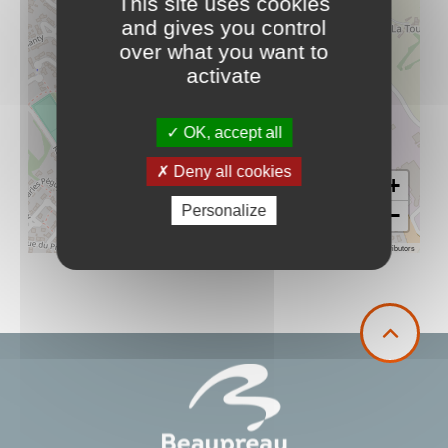
This site uses cookies
and gives you control
over what you want to
activate
OK, accept all
Deny all cookies
+
Personalize
−
Leaflet
|
©
OpenStreetMap
contributors