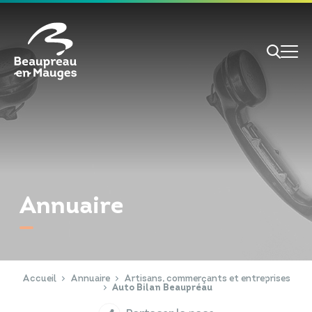
Cookies management panel
Je veux
Je suis
Annuaire
RECHERCHE
Papiers d'identité
Portail Famille
Accueil
Annuaire
Artisans, commerçants et entreprises
Auto Bilan Beaupréau