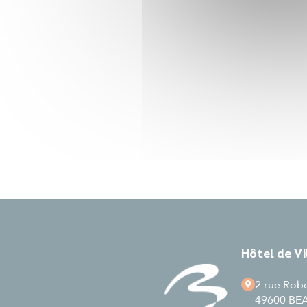
Hôtel de V
2 rue Rob
49600 B