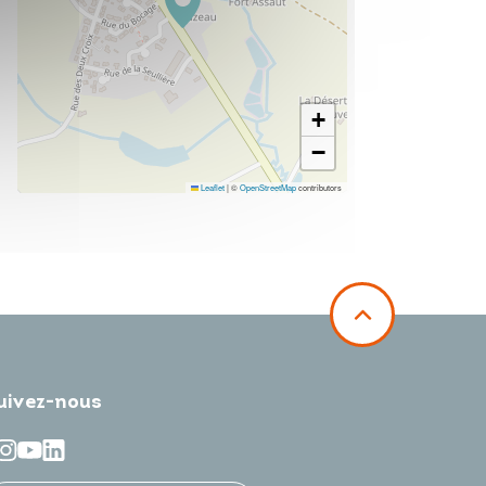
+
−
Leaflet
|
©
OpenStreetMap
contributors
uivez-nous