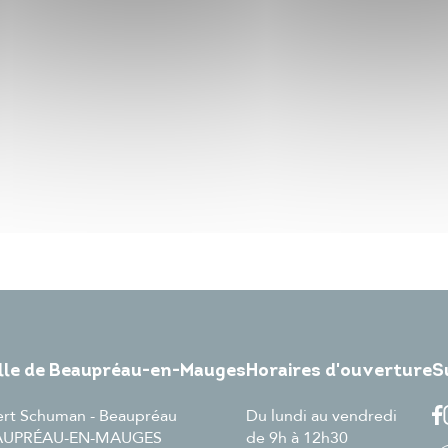
ille de Beaupréau-en-Mauges
Horaires d'ouverture
S
ert Schuman - Beaupréau
Du lundi au vendredi
EAUPRÉAU-EN-MAUGES
de 9h à 12h30