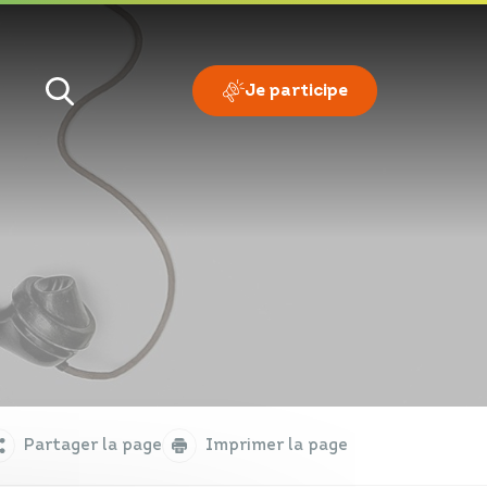
Je participe
Je veux
Je suis
Partager la page
Imprimer la page