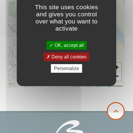
This site uses cookies
and gives you control
over what you want to
activate
OK, accept all
Deny all cookies
+
Personalize
−
Leaflet
|
©
OpenStreetMap
contributors