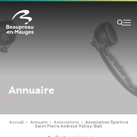
Cookies management panel
Je veux
Je suis
Annuaire
RECHERCHE
Papiers d'identité
Portail Famille
Accueil
Annuaire
Associations
Association Sportive
Saint Pierre Andrezé Volley-Ball