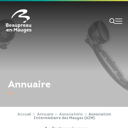
Cookies management panel
Je veux
Je suis
Annuaire
RECHERCHE
Papiers d'identité
Portail Famille
Accueil
Annuaire
Associations
Association
Intermédiaire des Mauges (AIM)