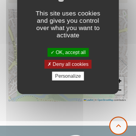
This site uses cookies
and gives you control
over what you want to
activate
OK, accept all
Deny all cookies
Personalize
+
−
Leaflet
|
©
OpenStreetMap
contributors