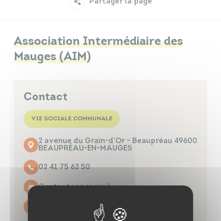
Partager la page
Infos travaux
Carte interactive
Association Intermédiaire des
Mauges (AIM)
Annuaires
Contact
VIE SOCIALE COMMUNALE
2 avenue du Grain-d’Or - Beaupréau 49600
BEAUPRÉAU-EN-MAUGES
02 41 75 62 50
Contacter par mail
https://aim-beaupreau.fr/