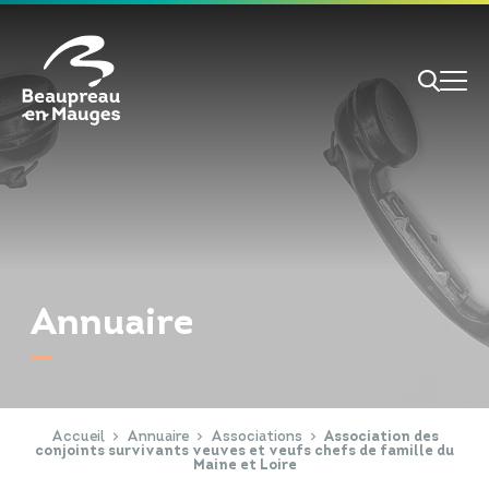
Cookies management panel
Je veux
Je suis
Annuaire
RECHERCHE
Papiers d'identité
Portail Famille
Accueil
Annuaire
Associations
Association des
conjoints survivants veuves et veufs chefs de famille du
Maine et Loire