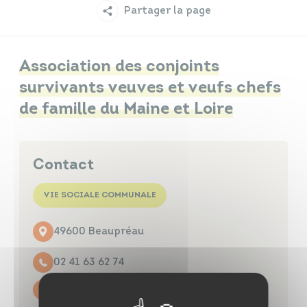
Partager la page
Infos travaux
Carte interactive
Association des conjoints
survivants veuves et veufs chefs
de famille du Maine et Loire
Annuaires
Contact
VIE SOCIALE COMMUNALE
49600 Beaupréau
02 41 63 62 74
Contacter par mail