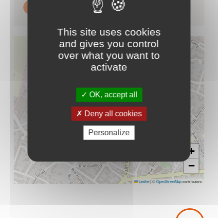
https://association-veufs-veuves-
49.fr/accueil/
This site uses cookies
and gives you control
over what you want to
activate
OK, accept all
Deny all cookies
Personalize
+
−
Leaflet
|
©
OpenStreetMap
contributors