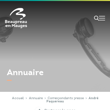
Cookies management panel
Je veux
Je suis
Annuaire
RECHERCHE
Papiers d'identité
Portail Famille
Accueil
Annuaire
Correspondants presse
André
Paquereau