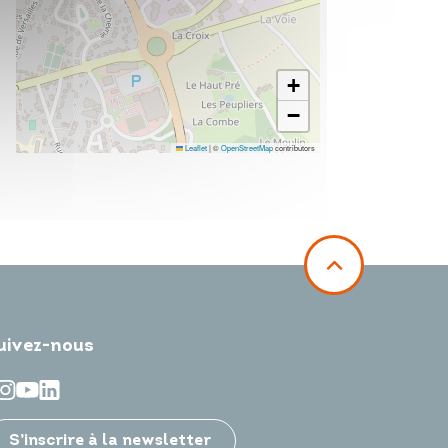
+
−
Leaflet
|
©
OpenStreetMap
contributors
uivez-nous
S’inscrire à la newsletter