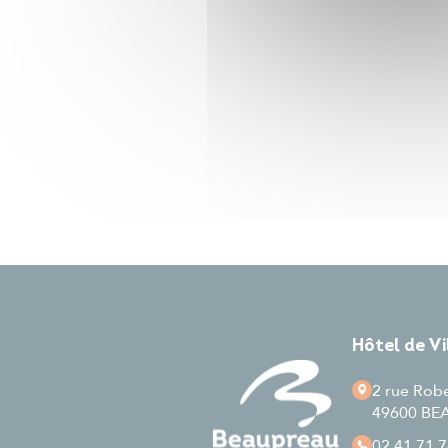
Hôtel de V
2 rue Rob
49600 B
02 41 71 7