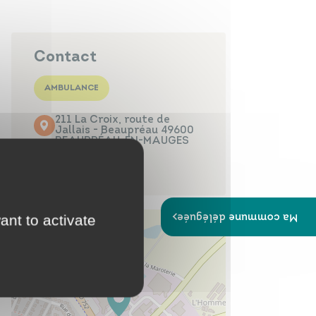
Papiers
Portail Famille
d'identité
Contact
AMBULANCE
211 La Croix, route de
Infos travaux
Carte
Jallais - Beaupréau 49600
interactive
BEAUPRÉAU-EN-MAUGES
02 41 63 56 64
Ma commune déléguée
ant to activate
Annuaires