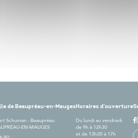
ille de Beaupréau-en-Mauges
Horaires d'ouverture
S
ert Schuman - Beaupréau
Du lundi au vendredi
EAUPRÉAU-EN-MAUGES
de 9h à 12h30
et de 13h30 à 17h
6 80