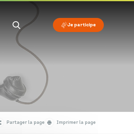
Je participe
Je veux
Je suis
Partager la page
Imprimer la page