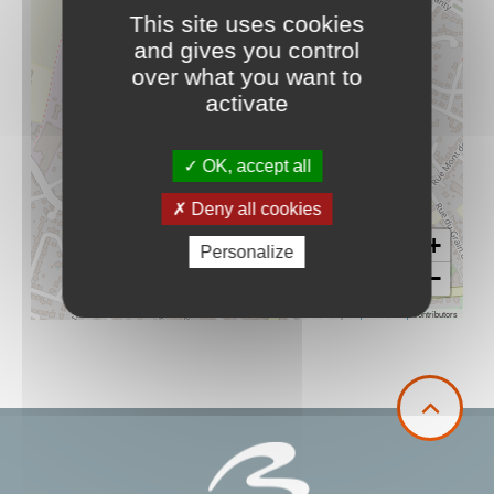
This site uses cookies
and gives you control
over what you want to
activate
OK, accept all
Deny all cookies
+
Personalize
−
Leaflet
|
©
OpenStreetMap
contributors