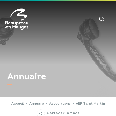
Cookies management panel
Je veux
Je suis
Annuaire
RECHERCHE
Papiers d'identité
Portail Famille
Accueil
Annuaire
Associations
AEP Saint Martin
Partager la page