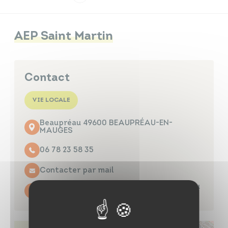
Infos travaux
Carte interactive
AEP Saint Martin
Contact
Annuaires
VIE LOCALE
Beaupréau 49600 BEAUPRÉAU-EN-
MAUGES
06 78 23 58 35
Contacter par mail
https://aepsaintmartin.wixsite.com/beau
preau