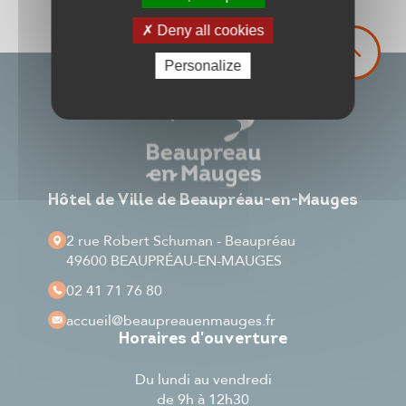
Deny all cookies
Personalize
Hôtel de Ville de Beaupréau-en-Mauges
2 rue Robert Schuman - Beaupréau
49600 BEAUPRÉAU-EN-MAUGES
02 41 71 76 80
accueil
@beaupreauenmauges.fr
Horaires d'ouverture
Du lundi au vendredi
de 9h à 12h30