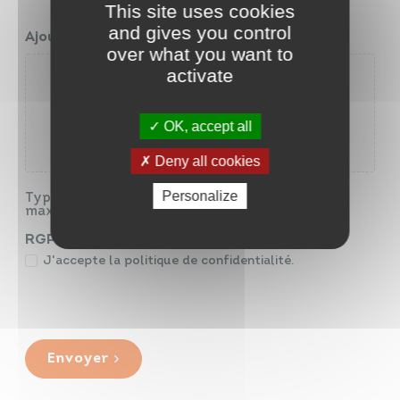
This site uses cookies
and gives you control
Ajouter un justificatif de domicile
*
over what you want to
activate
Déposez les fichiers ici ou
Sélectionnez des fichiers
OK, accept all
Deny all cookies
Personalize
Types de fichiers acceptés : jpg, png, pdf, Taille
max. des fichiers : 128 MB.
RGPD
*
J'accepte la politique de confidentialité.
Envoyer