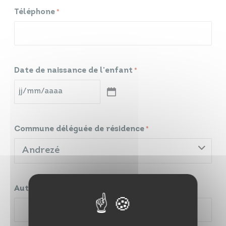
Téléphone
*
Date de naissance de l'enfant
*
JJ
slash
MM
slash
AAAA
Commune déléguée de résidence
*
Andrezé
Autre commune (à préciser)