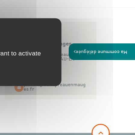
Papiers
Portail Famille
d'identité
Contact
Piscine Aqua'Mauges
Ma commune déléguée
ant to activate
Infos travaux
Carte
Rue du Haras - Beaupréau
interactive
49600 BEAUPRÉAU-EN-
MAUGES
02 41 63 05 03
piscine@beaupreauenmaug
es.fr
Annuaires