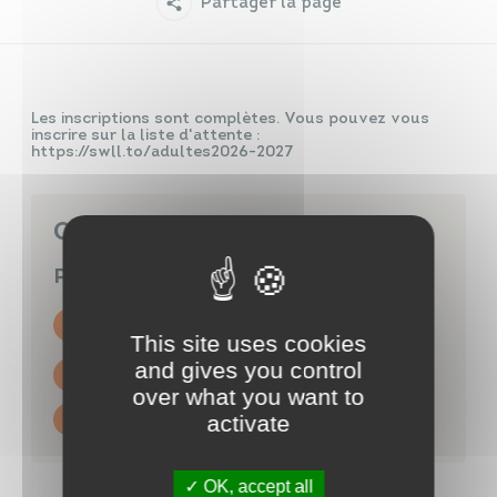
Partager la page
Infos travaux
Carte interactive
Les inscriptions sont complètes. Vous pouvez vous
inscrire sur la liste d'attente :
https://swll.to/adultes2026-2027
Annuaires
Contact
Piscine Aqua'Mauges
Rue du Haras - Beaupréau
49600 BEAUPRÉAU-EN-MAUGES
This site uses cookies
and gives you control
02 41 63 05 03
over what you want to
activate
piscine@beaupreauenmauges.fr
OK, accept all