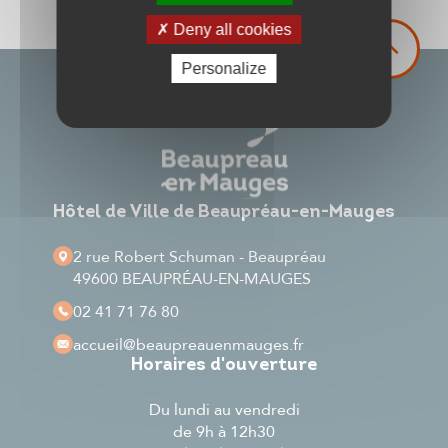
Deny all cookies
Personalize
Hôtel de Ville de Beaupréau-en-Mauges
2 rue Robert Schuman - Beaupréau
49600 BEAUPRÉAU-EN-MAUGES
02 41 71 76 80
accueil
@beaupreauenmauges.fr
Horaires d'ouverture
Du lundi au vendredi
de 9h à 12h30