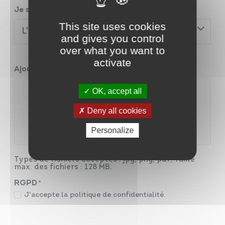
Je souhaite m'inscrire pour :
*
This site uses cookies
L'année (223€)
and gives you control
over what you want to
activate
Ajouter un justificatif de domicile
*
OK, accept all
Déposez les fichiers ici ou
Deny all cookies
Sélectionnez des fichiers
Personalize
Types de fichiers acceptés : jpg, png, pdf, Taille
max. des fichiers : 128 MB.
RGPD
*
J'accepte la politique de confidentialité.