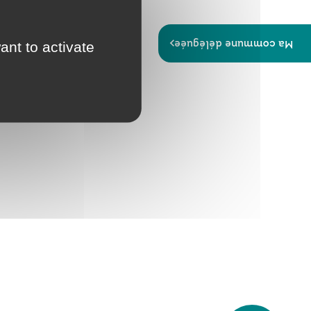
Papiers
Portail Famille
d'identité
Ma commune déléguée
ant to activate
Infos travaux
Carte
interactive
Annuaires