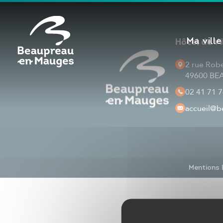
Cookies management panel
Ma ville
Hôtel de V
2 rue Rob
49600 B
02 41 71 7
accueil
@be
Mentions 