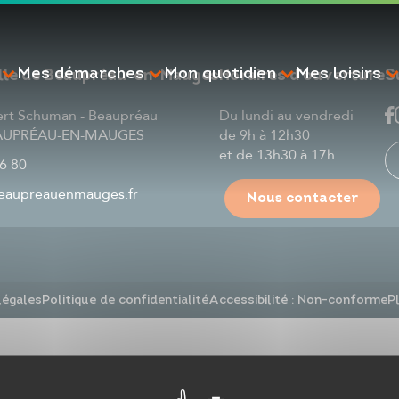
Mes démarches
Mon quotidien
Mes loisirs
ille de Beaupréau-en-Mauges
Horaires d'ouverture
S
ert Schuman - Beaupréau
Du lundi au vendredi
EAUPRÉAU-EN-MAUGES
de 9h à 12h30
et de 13h30 à 17h
6 80
aupreauenmauges.fr
Nous contacter
RECHERCHE
légales
Politique de confidentialité
Accessibilité : Non-conforme
P