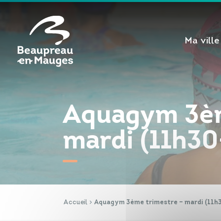
Cookies management panel
Ma ville
Aquagym 3èm
mardi (11h30
Accueil
Aquagym 3ème trimestre – mardi (11h