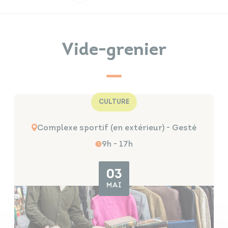
Infos travaux
Carte interactive
Vide-grenier
Annuaires
CULTURE
Complexe sportif (en extérieur) - Gesté
9h - 17h
03
MAI