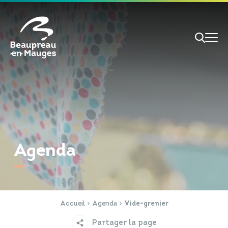
Cookies management panel
Je veux
Je suis
Agenda
RECHERCHE
Papiers d'identité
Portail Famille
Accueil
Agenda
Vide-grenier
Partager la page