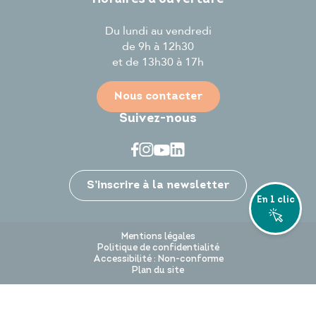
Du lundi au vendredi
de 9h à 12h30
et de 13h30 à 17h
Nous contacter
Suivez-nous
Je participe
S’inscrire à la newsletter
En 1 clic
Mentions légales
Politique de confidentialité
Accessibilité : Non-conforme
Plan du site
Andrezé