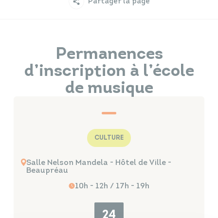
Partager la page
Infos travaux
Carte interactive
Permanences
d’inscription à l’école
Annuaires
de musique
CULTURE
Salle Nelson Mandela - Hôtel de Ville -
Beaupréau
10h - 12h / 17h - 19h
24