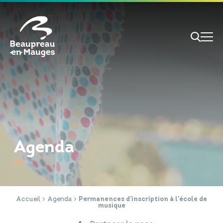
Cookies management panel
Je veux
Je suis
Agenda
RECHERCHE
Papiers d'identité
Portail Famille
Accueil
Agenda
Permanences d’inscription à l’école de
musique