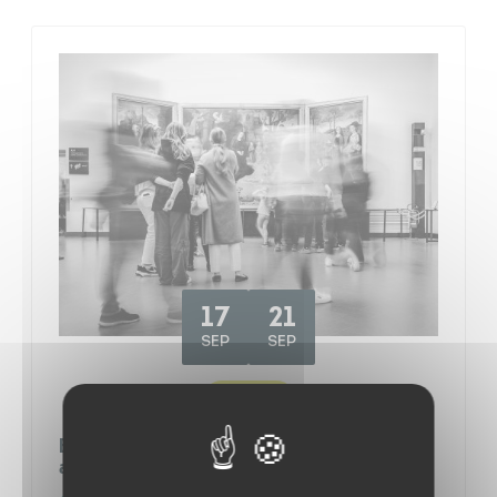
17
21
SEP
SEP
CULTURE
Exposition "Métiers d'hier à
aujourd'hui"