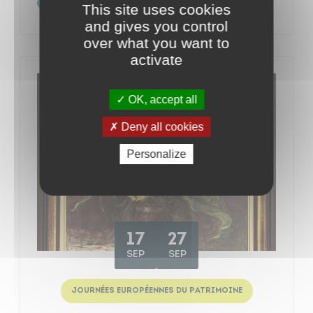
Salle du Relais du Bois - Le Pin-en-Mauges
This site uses cookies
and gives you control
over what you want to
activate
OK, accept all
Deny all cookies
Personalize
17
27
SEP
SEP
JOURNÉES EUROPÉENNES DU PATRIMOINE