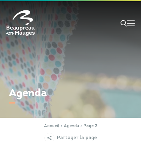
Cookies management panel
Je veux
Je suis
Agenda
RECHERCHE
Papiers d'identité
Portail Famille
Accueil
Agenda
Page 2
Partager la page