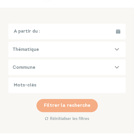
Infos travaux
Carte interactive
date_be
Annuaires
Thématique
Commune
Filtrer la recherche
Réinitialiser les filtres