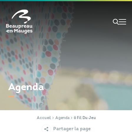
Cookies management panel
Je veux
Je suis
Agenda
RECHERCHE
Papiers d'identité
Portail Famille
Accueil
Agenda
ô Fil Du Jeu
Partager la page