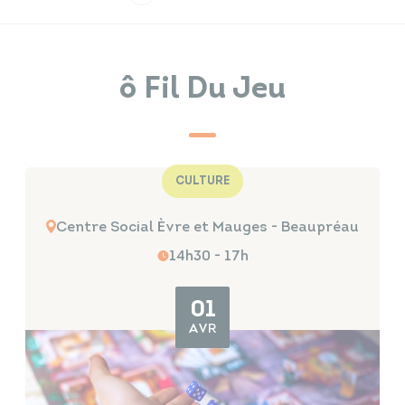
Infos travaux
Carte interactive
ô Fil Du Jeu
Annuaires
CULTURE
Centre Social Èvre et Mauges - Beaupréau
14h30 - 17h
01
AVR