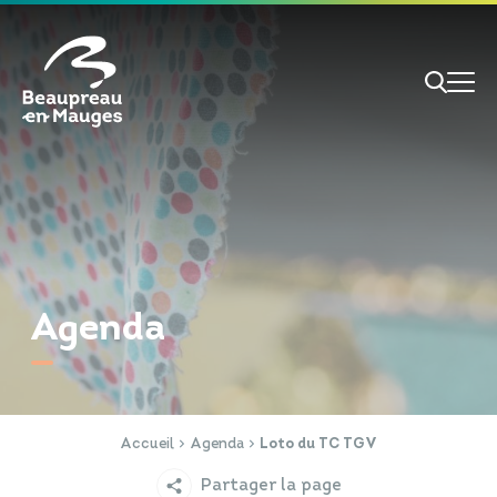
Cookies management panel
Je veux
Je suis
Agenda
RECHERCHE
Papiers d'identité
Portail Famille
Accueil
Agenda
Loto du TC TGV
Partager la page