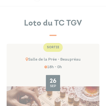
Infos travaux
Carte interactive
Loto du TC TGV
Annuaires
SORTIE
Salle de la Prée - Beaupréau
18h - 0h
26
SEP