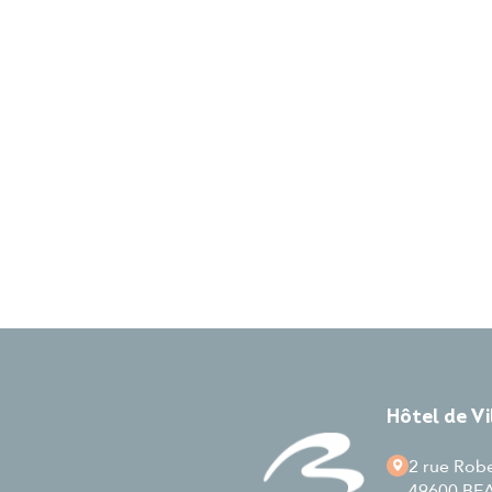
Hôtel de V
2 rue Rob
49600 B