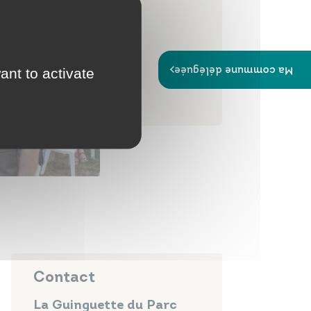
Ma commune déléguée
ant to activate
Contact
La Guinguette du Parc