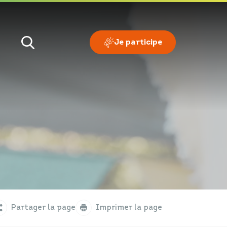
Je participe
Je veux
Je suis
Partager la page
Imprimer la page