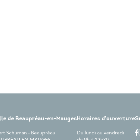
ille de Beaupréau-en-Mauges
Horaires d'ouverture
S
ert Schuman - Beaupréau
Du lundi au vendredi
EAUPRÉAU-EN-MAUGES
de 9h à 12h30