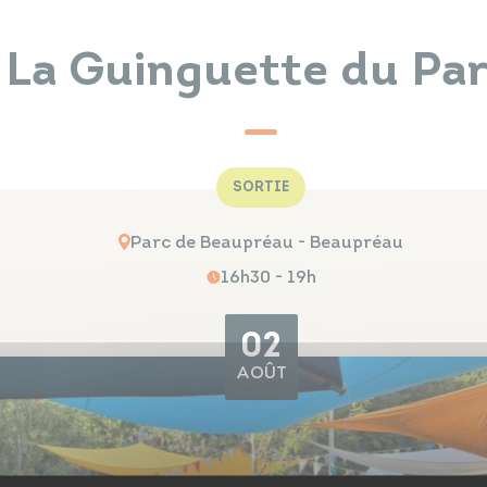
La Guinguette du Pa
SORTIE
Parc de Beaupréau - Beaupréau
16h30 - 19h
02
AOÛT