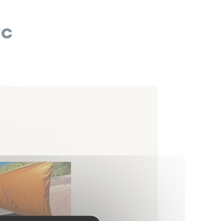
Papiers
Portail Famille
d'identité
rc
Infos travaux
Carte
interactive
Annuaires