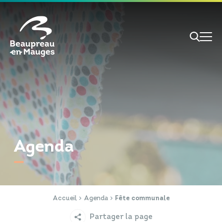
Cookies management panel
Je veux
Je suis
Agenda
RECHERCHE
Papiers d'identité
Portail Famille
Accueil
Agenda
Fête communale
Partager la page