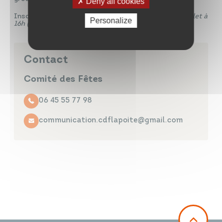
Deny all cookies
Inscriptions sur
Hello Asso
– ouverte jusqu’au 14 juillet à
Personalize
16h (le retrait des tickets se fera le 14 au soir)
Contact
Comité des Fêtes
06 45 55 77 98
communication.cdflapoite@gmail.com