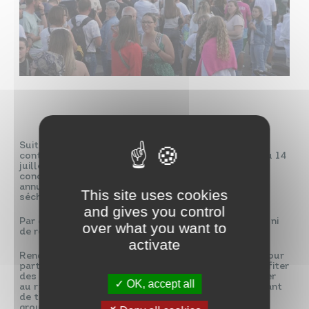
Suite à l’arrêté préfectoral, le comité des fêtes est
contraint d’’annuler l’ensemble de ses randonnées du 14
juillet (VTT, pédestres, trail et poussette) et le
concours de pêche. Le feu d’artifice est également
annulé en raison des fortes chaleurs et de la
This site uses cookies
sécheresse des sols.
and gives you control
Par conséquent, il n’y aura pas d’animations le matin ni
over what you want to
de restauration le midi.
activate
Rendez-vous dès le mardi soir, au bord de l’étang, pour
partager un beau moment de convivialité. Venez profiter
des
formules apéro
, suivre
le match des Bleus
, vibrer
OK, accept all
au rythme d’un
concert
, découvrir le show-laser avant
de terminer la soirée sur
la piste de danse
, avec le
groupe Titane, au bord de l’eau.